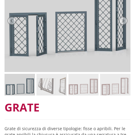
GRATE
Grate di sicurezza di diverse tipologie: fisse o apribili. Per le
grate apribili la chiusura è assicurata da una serratura a tre