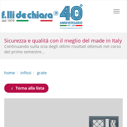
Toggl
navig
Sconto promozionale su Scrigno Base
Sicurezza e qualitá con il meglio del made in Italy
Sconto
promozionale su Scrigno Base per interni nelle misure
Continuando sulla scia degli ottimi risultati ottenuti nel corso
del primo semestre...
home
infissi
grate
Torna alla lista