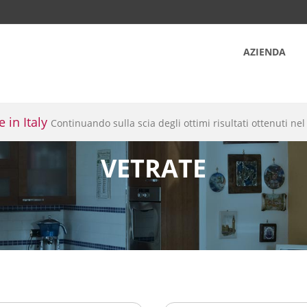
AZIENDA
 in Italy
nto promozionale su Scrigno Base per interni nelle misure
Continuando sulla scia degli ottimi risultati ottenuti ne
VETRATE