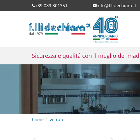
+39 089 301351
info@fllidechiara.it
Sconto promozionale su Scrigno Base
Sicurezza e qualitá con il meglio del made
Sco
home
vetrate